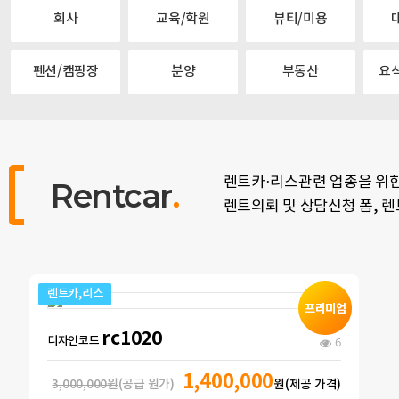
회사
교육/학원
뷰티/미용
펜션/캠핑장
분양
부동산
요
렌트카·리스관련 업종을 위
Rentcar
렌트의뢰 및 상담신청 폼, 
렌트카,리스
rc1020
디자인코드
6
1,400,000
3,000,000원
(공급 원가)
원(제공 가격)