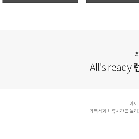
홈
All's ready
이제
가독성과 체류시간을 늘리