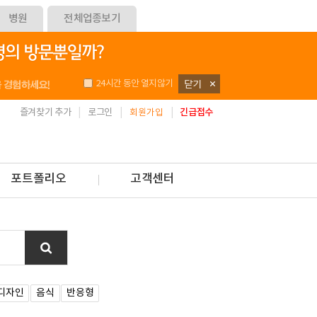
병원
전체업종보기
24시간 동안 열지않기
즐겨찾기 추가
로그인
긴급접수
회원가입
포트폴리오
고객센터
디자인
음식
반응형