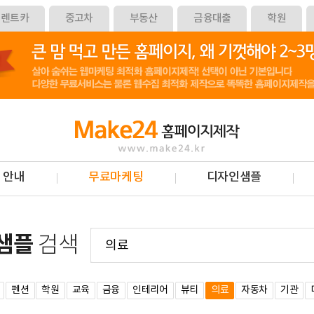
렌트카
중고차
부동산
금융대출
학원
 안내
무료마케팅
디자인샘플
샘플
검색
펜션
학원
교육
금융
인테리어
뷰티
의료
자동차
기관