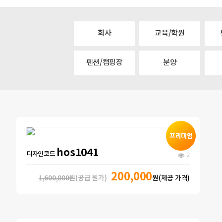
회사
교육/학원
펜션/캠핑장
분양
hos1041
디자인코드
2
200,000
1,600,000원
(공급 원가)
원(제공 가격)