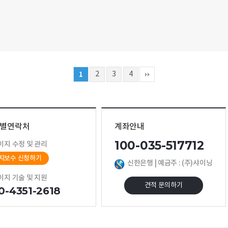
2
3
4
1
별연락처
계좌안내
100-035-517712
이지 수정 및 관리
지보수 신청하기
신한은행 | 예금주 : (주)샤이닝
이지 기술 및 지원
견적 문의하기
0-4351-2618