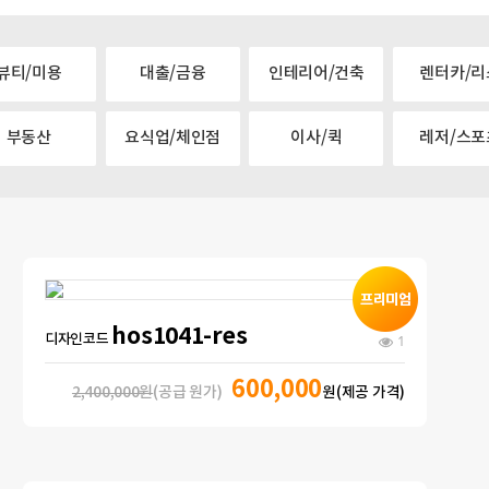
뷰티/미용
대출/금융
인테리어/건축
렌터카/리
부동산
요식업/체인점
이사/퀵
레저/스포
hos1041-res
디자인코드
1
600,000
2,400,000원
(공급 원가)
원(제공 가격)