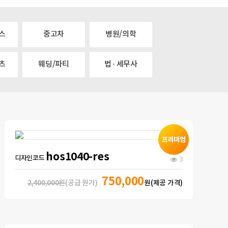
스
중고차
병원/의학
츠
웨딩/파티
법 · 세무사
hos1040-res
디자인코드
3
750,000
2,400,000원
(공급 원가)
원(제공 가격)