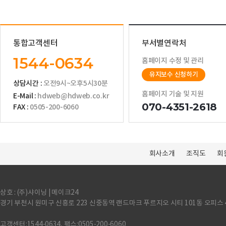
통합고객센터
부서별연락처
1544-0634
홈페이지 수정 및 관리
유지보수 신청하기
상담시간 :
오전9시~오후5시30분
홈페이지 기술 및 지원
E-Mail :
hdweb@hdweb.co.kr
070-4351-2618
FAX :
0505-200-6060
회사소개
조직도
회
상호 : (주)샤이닝 | 메이크24
경기 부천시 원미구 신흥로 223 신중동역 랜드마크 푸르지오 시티 101동 오피스 
고객센터:1544-0634, 팩스:0505-200-6060