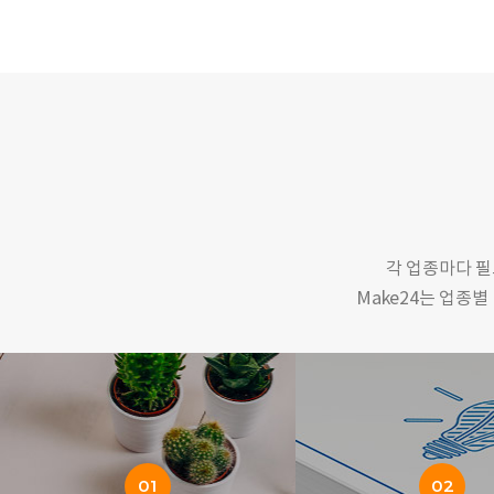
각 업종마다 필
Make24는 업종
01
02